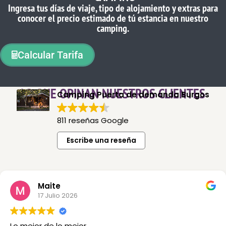
Ingresa tus días de viaje, tipo de alojamiento y extras para
conocer el precio estimado de tú estancia en nuestro
camping.
Calcular Tarifa
LO QUE OPINAN NUESTROS CLIENTES
Camping Puerta de demanda Burgos
811 reseñas Google
Escribe una reseña
Maite
17 Julio 2026
Lo mejor de lo mejor .