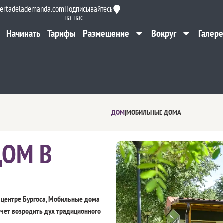
ertadelademanda.com
Подписывайтесь
на нас
Начинать
Тарифы
Размещение
Вокруг
Галере
Начинать
Тарифы
Размещение
Вокруг
Галере
ДОМ
|
МОБИЛЬНЫЕ ДОМА
ДОМ В
в центре Бургоса, Мобильные дома
очет возродить дух традиционного