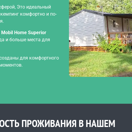
сферой, Это идеальный
 кемпинг комфортно и по-
я.
Mobil Home Superior
да и больше места для
 созданы для комфортного
 моментов.
МОСТЬ ПРОЖИВАНИЯ В НАШЕМ