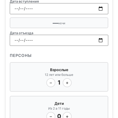
Дата вступления
—
ночи
Дата отъезда
ПЕРСОНЫ
Взрослые
12 лет или больше
1
−
+
Дети
Из 2 а 11 годы
0
−
+