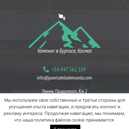
ЧТО ДУМАЮТ НАШИ КЛИЕНТЫ
Кемпинг в Бургосе, Космос
+34 947 562 359
info@puertadelademanda.com
Линия. Прадолунго, Км 2
09199 Эррерос Вилласур, Бургос
Мы используем свои собственные и третьи стороны для
улучшения опыта навигации, и предлагать контент и
Блог
Политики печенья
Политики конфиденциальности
рекламу интереса. Продолжая навигацию, мы понимаем,
что наша политика файлов cookie принимается.