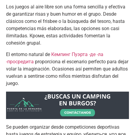
Los juegos al aire libre son una forma sencilla y efectiva
de garantizar risas y buen humor en el grupo
.
Desde
clásicos como el frisbee o la búsqueda del tesoro
,
hasta
competencias más elaboradas
,
las opciones son casi
ilimitadas
. Кроме,
estas actividades fomentan la
cohesión grupal
.
El entorno natural de
Кемпинг Пуэрта -де -ла
-просредита
proporciona el escenario perfecto para dejar
volar la imaginación
.
Ocasiones así permiten que adultos
vuelvan a sentirse como niños mientras disfrutan del
juego
.
Se pueden organizar desde competiciones deportivas
hasta juegos de estrategia y equipo
, убедиться, что все