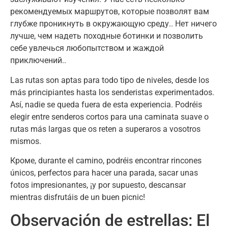
рекомендуемых маршрутов, которые позволят вам
глубже проникнуть в окружающую среду.. Нет ничего
лучше, чем надеть походные ботинки и позволить
себе увлечься любопытством и жаждой
приключений..
Las rutas son aptas para todo tipo de niveles
,
desde los
más principiantes hasta los senderistas experimentados
.
Así
,
nadie se queda fuera de esta experiencia
.
Podréis
elegir entre senderos cortos para una caminata suave o
rutas más largas que os reten a superaros a vosotros
mismos
.
Кроме,
durante el camino
,
podréis encontrar rincones
únicos
,
perfectos para hacer una parada
,
sacar unas
fotos impresionantes
,
¡y por supuesto
,
descansar
mientras disfrutáis de un buen picnic
!
Observación de estrellas
:
El