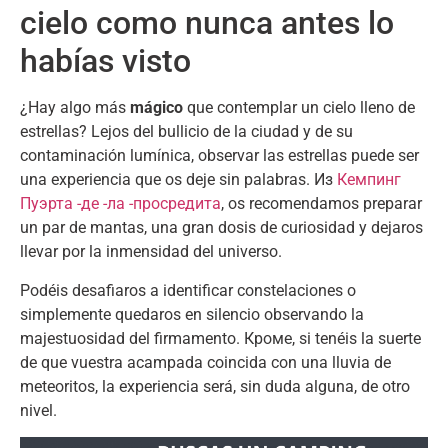
cielo como nunca antes lo
habías visto
¿Hay algo más
mágico
que contemplar un cielo lleno de
estrellas
?
Lejos del bullicio de la ciudad y de su
contaminación lumínica
,
observar las estrellas puede ser
una experiencia que os deje sin palabras
. Из
Кемпинг
Пуэрта -де -ла -просредита
,
os recomendamos preparar
un par de mantas
,
una gran dosis de curiosidad y dejaros
llevar por la inmensidad del universo
.
Podéis desafiaros a identificar constelaciones o
simplemente quedaros en silencio observando la
majestuosidad del firmamento
. Кроме,
si tenéis la suerte
de que vuestra acampada coincida con una lluvia de
meteoritos
,
la experiencia será
,
sin duda alguna
,
de otro
nivel
.