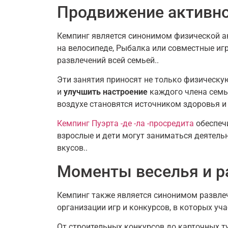
Продвижение активно
Кемпинг является синонимом физической ак
на велосипеде, Рыбалка или совместные иг
развлечений всей семьей..
Эти занятия приносят не только физическу
и
улучшить настроение
каждого члена семьи
воздухе становятся источником здоровья и
Кемпинг Пуэрта -де -ла -просредита
обеспечи
взрослые и дети могут заниматься деятель
вкусов..
Моменты веселья и р
Кемпинг также является синонимом развлече
организации игр и конкурсов, в которых уча
От строительных конкурсов до карточных т