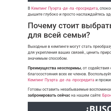
В
Кемпинг Пуэрта -де -ла -просредита
, спок
дышите глубоко и просто наслаждайтесь зде
Почему стоит выбрат
для всей семьи?
Выходные в кемпинге могут стать преобра
для укрепления ваших связей., ценить при
значимым способом.
Преимущества неоспоримы
, от содействи
благосостояния всех ее членов. Воспользу
Кемпинг Пуэрта -де -ла -просредита
и прожи
Готовы оставить незабываемые воспоминан
забронировать сейчас
на нашем сайте:
Брон