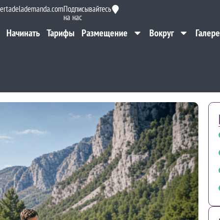
ertadelademanda.com
Подписывайтесь
на нас
Начинать
Тарифы
Размещение
Вокруг
Галере
Начинать
Тарифы
Размещение
Вокруг
Галере