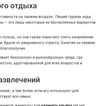
го отдыха
тивности на свежем воздухе.. Пеший туризм, езда
ры — это лишь некоторые из бесчисленных вариантов
ю пользу., но они также помогают снять напряжение
. Вдали от ежедневного стресса, Занятия на свежем
 благополучия.
вает безопасную и разнообразную среду, где
ностью, адаптированной для всех возрастов и
азвлечений
ний., и тем более, если его используют для
ствует вся семья..
урниров, варианты для
удлинить улыбку
им нет