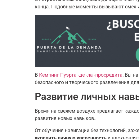
конца. Подобные моменты вызывают смех и 
В
Кемпинг Пуэрта -де -ла -просредита
, Вы н
безопасного и творческого развлечения для 
Развитие личных нав
Время на свежем воздухе предлагает кажд
развития новых навыков..
От обучения навигации без технологий, заж
укрепить личную уверенность
и вдохновлят