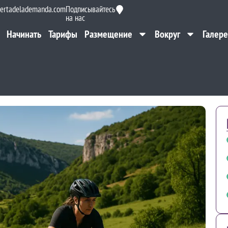
ertadelademanda.com
Подписывайтесь
на нас
Начинать
Тарифы
Размещение
Вокруг
Галере
Начинать
Тарифы
Размещение
Вокруг
Галере