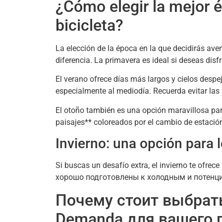
¿Cómo elegir la mejor 
bicicleta
?
La elección de la época en la que decidirás ave
diferencia
.
La primavera es ideal si deseas disfr
El verano ofrece días más largos y cielos desp
especialmente al mediodía
.
Recuerda evitar las
El otoño también es una opción maravillosa para
paisajes** coloreados por el cambio de estació
Invierno
:
una opción para l
Si buscas un desafío extra
,
el invierno te ofrec
хорошо подготовлены к холодным и потен
Почему стоит выбрать
Demanda для вашего 