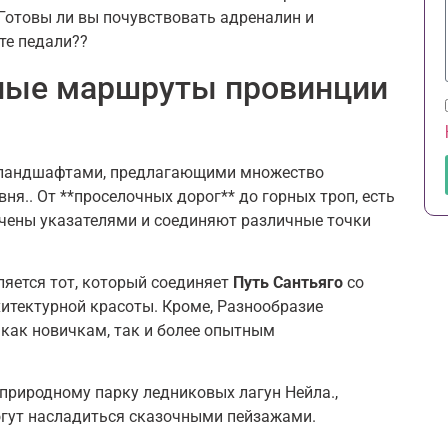
Готовы ли вы почувствовать адреналин и
те педали??
ные маршруты провинции
 ландшафтами, предлагающими множество
я.. От **проселочных дорог** до горных троп, есть
чены указателями и соединяют различные точки
яется тот, который соединяет
Путь Сантьяго
со
рхитектурной красоты. Кроме, Разнообразие
как новичкам, так и более опытным
 природному парку ледниковых лагун Нейла.,
огут насладиться сказочными пейзажами.