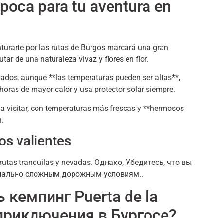
época para tu aventura en
nturarte por las rutas de Burgos marcará una gran
utar de una naturaleza vivaz y flores en flor
.
ejados
,
aunque **las temperaturas pueden ser altas**
,
 horas de mayor calor y usa protector solar siempre
.
 visitar
,
con temperaturas más frescas y **hermosos
n
.
os valientes
e rutas tranquilas y nevadas
. Однако, Убедитесь, что вы
циально сложным дорожным условиям..
 кемпинг Puerta de la
приключения в Бургосе?