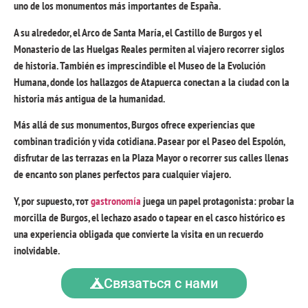
uno de los monumentos más importantes de España
.
A su alrededor
,
el Arco de Santa María
,
el Castillo de Burgos y el
Monasterio de las Huelgas Reales permiten al viajero recorrer siglos
de historia
.
También es imprescindible el Museo de la Evolución
Humana
,
donde los hallazgos de Atapuerca conectan a la ciudad con la
historia más antigua de la humanidad
.
Más allá de sus monumentos
,
Burgos ofrece experiencias que
combinan tradición y vida cotidiana
.
Pasear por el Paseo del Espolón
,
disfrutar de las terrazas en la Plaza Mayor o recorrer sus calles llenas
de encanto son planes perfectos para cualquier viajero
.
Y
,
por supuesto
, тот
gastronomía
juega un papel protagonista
:
probar la
morcilla de Burgos
,
el lechazo asado o tapear en el casco histórico es
una experiencia obligada que convierte la visita en un recuerdo
inolvidable
.
Связаться с нами