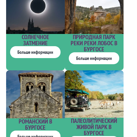
ПРИРОДНАЯ ПАРК
СОЛНЕЧНОЕ
РЕКИ РЕКИ ЛОБОС В
ЗАТМЕНИЕ
БУРГОСЕ
Больше информации
Больше информации
ПАЛЕОЛИТИЧЕСКИЙ
РОМАНСКИЙ В
ЖИВОЙ ПАРК В
БУРГОСЕ
БУРГОСЕ
Больше информации