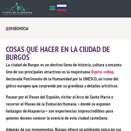
ДОМ
|
ВЗНОСЫ
COSAS QUE HACER EN LA CIUDAD DE
BURGOS
La ciudad de Burgos es un destino lleno de historia
,
cultura y encanto
.
Uno de sus principales atractivos es la majestuosa
Бургос собор
,
declarada Patrimonio de la Humanidad por la UNESCO
,
un icono del
gótico europeo que sorprende por su grandeza y detalles artísticos
.
Pasear por el Paseo del Espolón
,
visitar el Arco de Santa María o
recorrer el Museo de la Evolución Humana —donde se exponen
hallazgos de Atapuerca— son experiencias imprescindibles para
quienes desean conocer la esencia de esta ciudad castellana
.
Además de sus monumentos
,
Burgos ofrece un ambiente único en sus