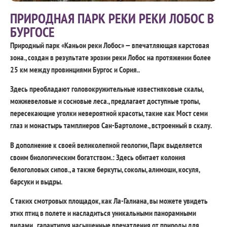
ПРИРОДНАЯ ПАРК РЕКИ РЕКИ ЛОБОС В
БУРГОСЕ
Природный парк «Каньон реки Лобос» — впечатляющая карстовая
зона., создан в результате эрозии реки Лобос на протяжении более
25 км между провинциями Бургос и Сория..
Здесь преобладают головокружительные известняковые скалы,
можжевеловые и сосновые леса., предлагает доступные тропы,
пересекающие уголки невероятной красоты, такие как Мост семи
глаз и монастырь тамплиеров Сан-Бартоломе., встроенный в скалу.
В дополнение к своей великолепной геологии, Парк выделяется
своим биологическим богатством.: Здесь обитает колония
белоголовых сипов., а также беркуты, соколы, алимоши, косуля,
барсуки и выдры.
С таких смотровых площадок, как Ла-Галиана, вы можете увидеть
этих птиц в полете и насладиться уникальными панорамными
видами., гарантируя насыщенные впечатления от природы для