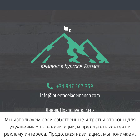
ЧТО ДУМАЮТ НАШИ КЛИЕНТЫ
Кемпинг в Бургосе, Космос
+34 947 562 359
info@puertadelademanda.com
Линия. Прадолунго, Км 2
09199 Эррерос Вилласур, Бургос
Мы используем свои собственные и третьи стороны для
улучшения опыта навигации, и предлагать контент и
Блог
Политики печенья
Политики конфиденциальности
рекламу интереса. Продолжая навигацию, мы понимаем,