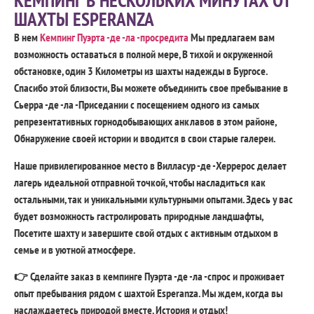
КЕМПИНГ В НЕСКОЛЬКИХ МИНУТАХ ОТ
ШАХТЫ ESPERANZA
В нем
Кемпинг Пуэрта -де -ла -просредита
Мы предлагаем вам
возможность оставаться в полной мере, В тихой и окруженной
обстановке, один 3 Километры из шахты надежды в Бургосе.
Спасибо этой близости, Вы можете объединить свое пребывание в
Сьерра -де -ла -Приседании с посещением одного из самых
репрезентативных горнодобывающих анклавов в этом районе,
Обнаружение своей истории и вводится в свои старые галереи.
Наше привилегированное место в Вилласур -де -Херрерос делает
лагерь идеальной отправной точкой, чтобы насладиться как
остальными, так и уникальными культурными опытами. Здесь у вас
будет возможность гастролировать природные ландшафты,
Посетите шахту и завершите свой отдых с активным отдыхом в
семье и в уютной атмосфере.
👉 Сделайте заказ в кемпинге Пуэрта -де -ла -спрос и проживает
опыт пребывания рядом с шахтой Esperanza. Мы ждем, когда вы
наслаждаетесь природой вместе, История и отдых!