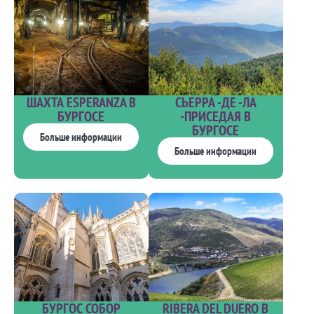
ШАХТА ESPERANZA В
СЬЕРРА -ДЕ -ЛА
БУРГОСЕ
-ПРИСЕДАЯ В
БУРГОСЕ
Больше информации
Больше информации
БУРГОС СОБОР
RIBERA DEL DUERO В