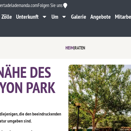
ertadelademanda.com
Folgen Sie uns
Zölle
Unterkunft
Um
Galerie
Angebote
Mitarbe
Zölle
Unterkunft
Um
Galerie
Angebote
Mitarbe
HEIM
|
RATEN
NÄHE DES
NYON PARK
r diejenigen, die den beeindruckenden
atur umgeben sind.