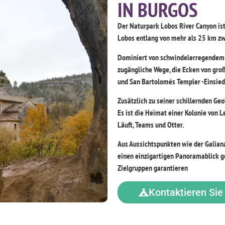
IN BURGOS
Der Naturpark Lobos River Canyon ist
Lobos entlang von mehr als 25 km zw
Dominiert von schwindelerregendem K
zugängliche Wege, die Ecken von gro
und San Bartolomés Templer -Einsiedl
Zusätzlich zu seiner schillernden Geo
Es ist die Heimat einer Kolonie von L
Läuft, Teams und Otter.
Aus Aussichtspunkten wie der Galiana
einen einzigartigen Panoramablick ge
Zielgruppen garantieren
Kontaktieren Sie