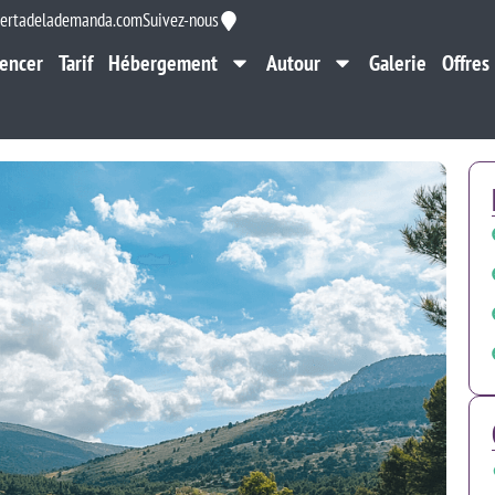
ertadelademanda.com
Suivez-nous
encer
Tarif
Hébergement
Autour
Galerie
Offres
encer
Tarif
Hébergement
Autour
Galerie
Offres