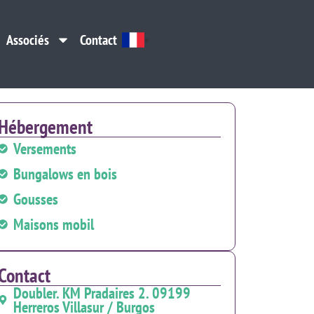
Associés
Contact
Associés
Contact
Hébergement
Versements
Bungalows en bois
Gousses
Maisons mobil
Contact
Doubler. KM Pradaires 2. 09199
Herreros Villasur / Burgos