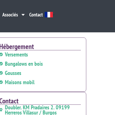
Associés
Contact
Associés
Contact
Hébergement
Versements
Bungalows en bois
Gousses
Maisons mobil
Contact
Doubler. KM Pradaires 2. 09199
Herreros Villasur / Burgos