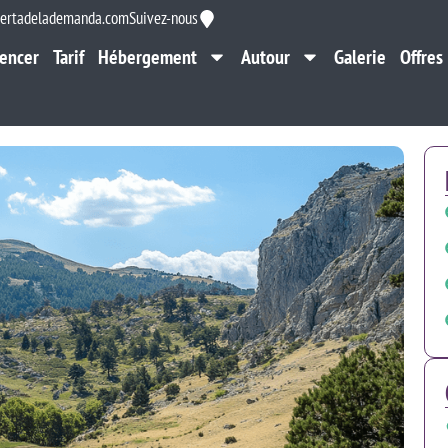
ertadelademanda.com
Suivez-nous
encer
Tarif
Hébergement
Autour
Galerie
Offres
encer
Tarif
Hébergement
Autour
Galerie
Offres