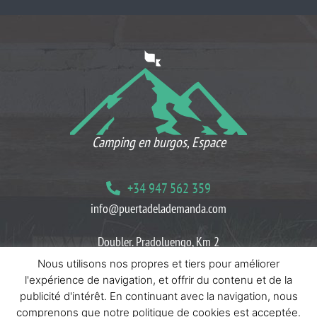
CE QUE NOS CLIENTS PENSENT
Camping en burgos, Espace
+34 947 562 359
info@puertadelademanda.com
Doubler. Pradoluengo, Km 2
09199 Herreros Villasur, Burgos
Nous utilisons nos propres et tiers pour améliorer
l'expérience de navigation, et offrir du contenu et de la
Bloguer
Politiques de cookies
Politiques de confidentialité
publicité d'intérêt. En continuant avec la navigation, nous
comprenons que notre politique de cookies est acceptée.