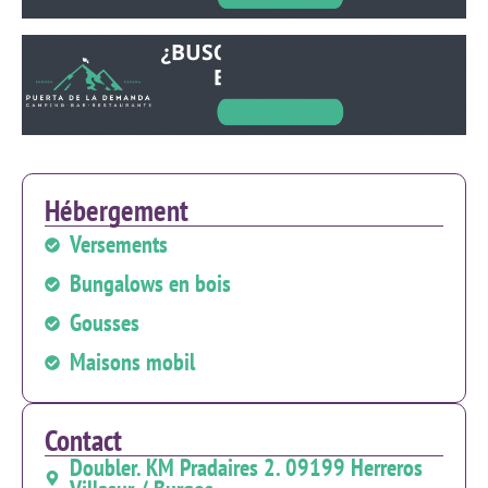
Hébergement
Versements
Bungalows en bois
Gousses
Maisons mobil
Contact
Doubler. KM Pradaires 2. 09199 Herreros