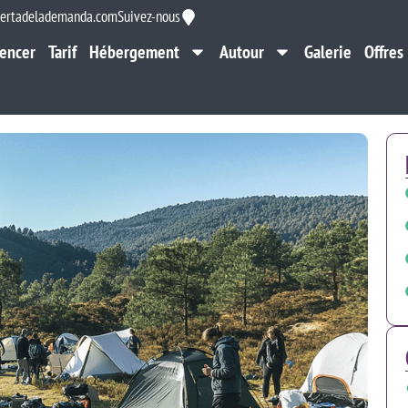
ertadelademanda.com
Suivez-nous
encer
Tarif
Hébergement
Autour
Galerie
Offres
encer
Tarif
Hébergement
Autour
Galerie
Offres