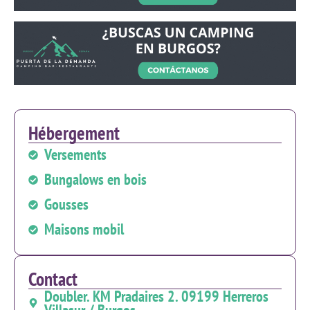
Hébergement
Versements
Bungalows en bois
Gousses
Maisons mobil
Contact
Doubler. KM Pradaires 2. 09199 Herreros