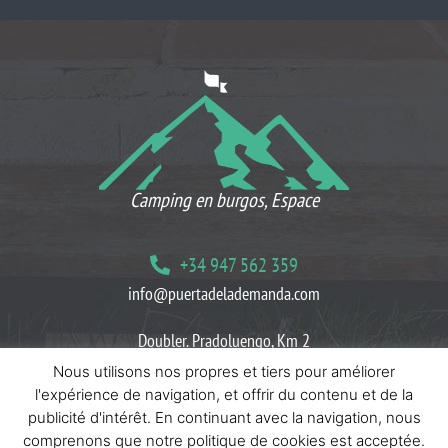
CE QUE NOS CLIENTS PENSENT
Camping en burgos, Espace
+34 947 562 359
info@puertadelademanda.com
Doubler. Pradoluengo, Km 2
09199 Herreros Villasur, Burgos
Nous utilisons nos propres et tiers pour améliorer
l'expérience de navigation, et offrir du contenu et de la
Bloguer
Politiques de cookies
Politiques de confidentialité
publicité d'intérêt. En continuant avec la navigation, nous
comprenons que notre politique de cookies est acceptée.