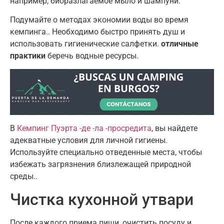
например, биоразлагаемое мыло и шампуни
.
Подумайте о методах экономии воды во время
кемпинга.
.
Необходимо быстро принять душ и
использовать гигиенические салфетки.
отличные
практики
беречь водные ресурсы
.
В
Кемпинг Пуэрта -де -ла -просредита
,
вы найдете
адекватные условия для личной гигиены
.
Используйте специально отведенные места, чтобы
избежать загрязнения близлежащей природной
среды.
.
Чистка кухонной утвари
После каждого приема пищи
,
очистить посуду и