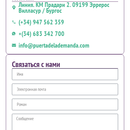
Линия. КМ Прадари 2. 09199 Эррерос
Вилласур / Бургос
(+34) 947 562 359
+(34) 683 342 700
info@puertadelademanda.com
Связаться с нами