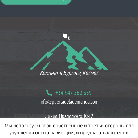
ЧТО ДУМАЮТ НАШИ КЛИЕНТЫ
Кемпинг в Бургосе, Космос
+34 947 562 359
info@puertadelademanda.com
Линия. Прадолунго, Км 2
09199 Эррерос Вилласур, Бургос
Мы используем свои собственные и третьи стороны для
улучшения опыта навигации, и предлагать контент и