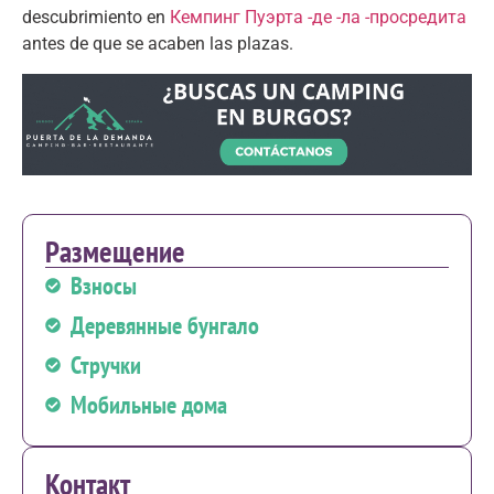
descubrimiento en
Кемпинг Пуэрта -де -ла -просредита
antes de que se acaben las plazas
.
Размещение
Взносы
Деревянные бунгало
Стручки
Мобильные дома
Контакт