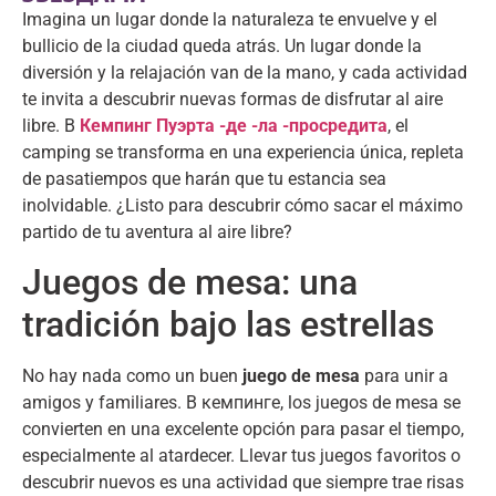
Imagina un lugar donde la naturaleza te envuelve y el
bullicio de la ciudad queda atrás
.
Un lugar donde la
diversión y la relajación van de la mano
,
y cada actividad
te invita a descubrir nuevas formas de disfrutar al aire
libre
. В
Кемпинг Пуэрта -де -ла -просредита
,
el
camping se transforma en una experiencia única
,
repleta
de pasatiempos que harán que tu estancia sea
inolvidable
.
¿Listo para descubrir cómo sacar el máximo
partido de tu aventura al aire libre
?
Juegos de mesa
:
una
tradición bajo las estrellas
No hay nada como un buen
juego de mesa
para unir a
amigos y familiares
. В кемпинге,
los juegos de mesa se
convierten en una excelente opción para pasar el tiempo
,
especialmente al atardecer
.
Llevar tus juegos favoritos o
descubrir nuevos es una actividad que siempre trae risas