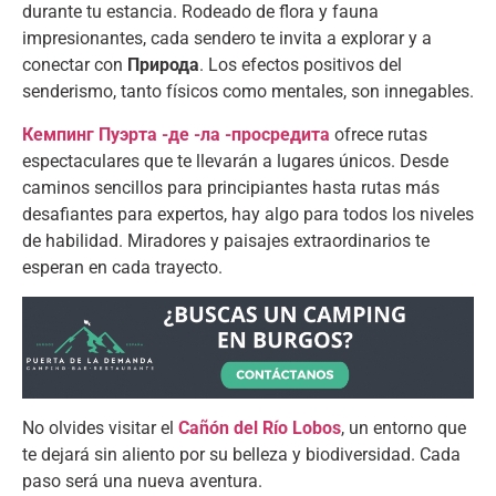
durante tu estancia
.
Rodeado de flora y fauna
impresionantes
,
cada sendero te invita a explorar y a
conectar con
Природа
.
Los efectos positivos del
senderismo
,
tanto físicos como mentales
,
son innegables
.
Кемпинг Пуэрта -де -ла -просредита
ofrece rutas
espectaculares que te llevarán a lugares únicos
.
Desde
caminos sencillos para principiantes hasta rutas más
desafiantes para expertos
,
hay algo para todos los niveles
de habilidad
.
Miradores y paisajes extraordinarios te
esperan en cada trayecto
.
No olvides visitar el
Cañón del Río Lobos
,
un entorno que
te dejará sin aliento por su belleza y biodiversidad
.
Cada
paso será una nueva aventura
.