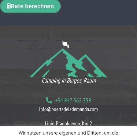
Rate berechnen
WAS UNSERE KUNDEN DENKEN
Camping in Burgos, Raum
+34 947 562 359
info@puertadelademanda.com
Linie. Pradoluengo, Km 2
09199 Herreros Villasur, Burgos
Wir nutzen unsere eigenen und Dritten, um die