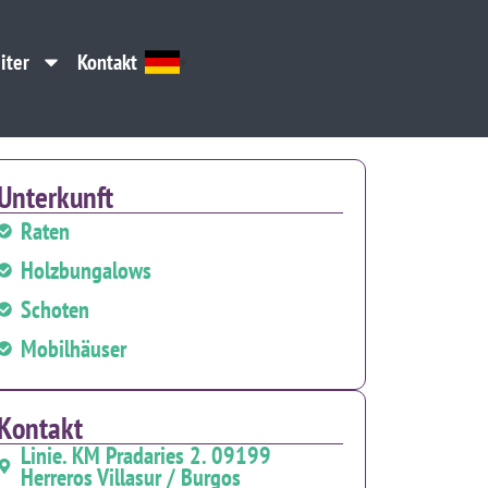
iter
Kontakt
iter
Kontakt
Unterkunft
Raten
Holzbungalows
Schoten
Mobilhäuser
Kontakt
Linie. KM Pradaries 2. 09199
Herreros Villasur / Burgos