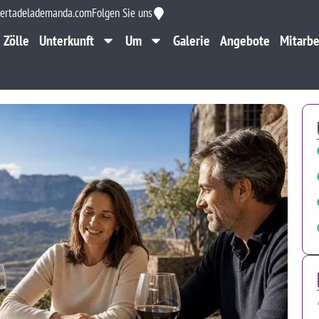
ertadelademanda.com
Folgen Sie uns
Zölle
Unterkunft
Um
Galerie
Angebote
Mitarbe
Zölle
Unterkunft
Um
Galerie
Angebote
Mitarbe