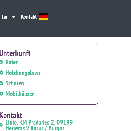
iter
Kontakt
iter
Kontakt
Unterkunft
Raten
Holzbungalows
Schoten
Mobilhäuser
Kontakt
Linie. KM Pradaries 2. 09199
Herreros Villasur / Burgos