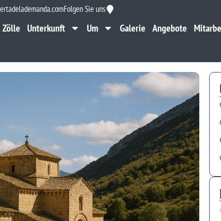
ertadelademanda.com
Folgen Sie uns
Zölle
Unterkunft
Um
Galerie
Angebote
Mitarbe
Zölle
Unterkunft
Um
Galerie
Angebote
Mitarbe