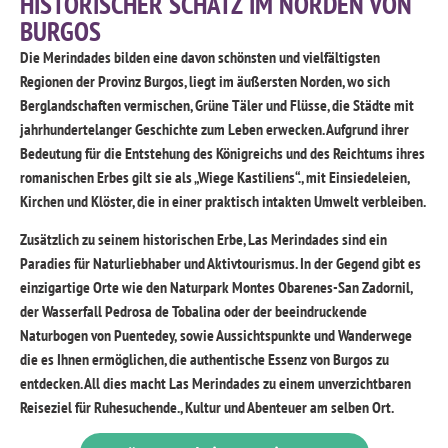
HISTORISCHER SCHATZ IM NORDEN VON
BURGOS
Die Merindades bilden eine davon
schönsten und vielfältigsten
Regionen der Provinz Burgos
, liegt im äußersten Norden, wo sich
Berglandschaften vermischen, Grüne Täler und Flüsse, die Städte mit
jahrhundertelanger Geschichte zum Leben erwecken. Aufgrund ihrer
Bedeutung für die Entstehung des Königreichs und des Reichtums ihres
romanischen Erbes gilt sie als „Wiege Kastiliens“., mit Einsiedeleien,
Kirchen und Klöster, die in einer praktisch intakten Umwelt verbleiben.
Zusätzlich zu seinem historischen Erbe, Las Merindades sind ein
Paradies für Naturliebhaber und Aktivtourismus. In der Gegend gibt es
einzigartige Orte wie den Naturpark Montes Obarenes-San Zadornil,
der Wasserfall Pedrosa de Tobalina oder der beeindruckende
Naturbogen von Puentedey,
sowie Aussichtspunkte und Wanderwege
die es Ihnen ermöglichen, die authentische Essenz von Burgos zu
entdecken. All dies macht Las Merindades zu einem unverzichtbaren
Reiseziel für Ruhesuchende., Kultur und Abenteuer am selben Ort.