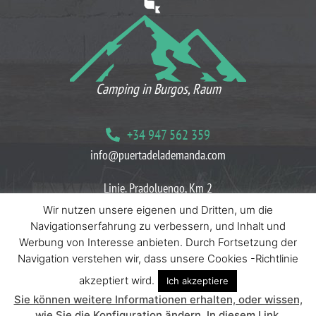
Camping in Burgos, Raum
+34 947 562 359
info@puertadelademanda.com
Linie. Pradoluengo, Km 2
09199 Herreros Villasur, Burgos
Wir nutzen unsere eigenen und Dritten, um die
Navigationserfahrung zu verbessern, und Inhalt und
Blog
Kekse -Richtlinien
Datenschutzrichtlinien
Werbung von Interesse anbieten. Durch Fortsetzung der
Navigation verstehen wir, dass unsere Cookies -Richtlinie
akzeptiert wird.
Ich akzeptiere
Sie können weitere Informationen erhalten, oder wissen,
Bedarfstür © 2025.
wie Sie die Konfiguration ändern, In diesem Link.