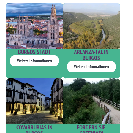
BURGOS STADT
ARLANZA-TAL IN
BURGOS
Weitere Informationen
Weitere Informationen
COVARRUBIAS IN
FORDERN SIE