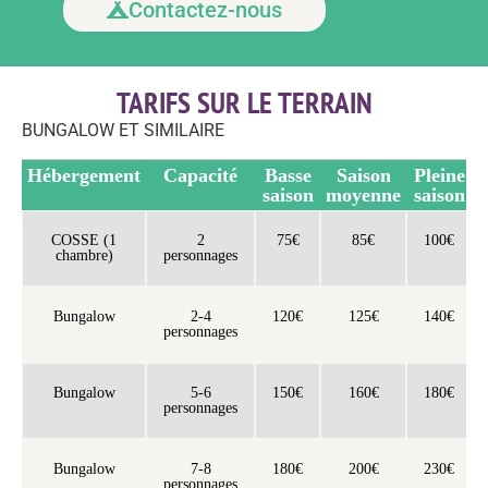
Contactez-nous
TARIFS SUR LE TERRAIN
BUNGALOW ET SIMILAIRE
Hébergement
Capacité
Basse
Saison
Pleine
saison
moyenne
saison
COSSE (1
2
75€
85€
100€
chambre)
personnages
Bungalow
2-4
120€
125€
140€
personnages
Bungalow
5-6
150€
160€
180€
personnages
Bungalow
7-8
180€
200€
230€
personnages