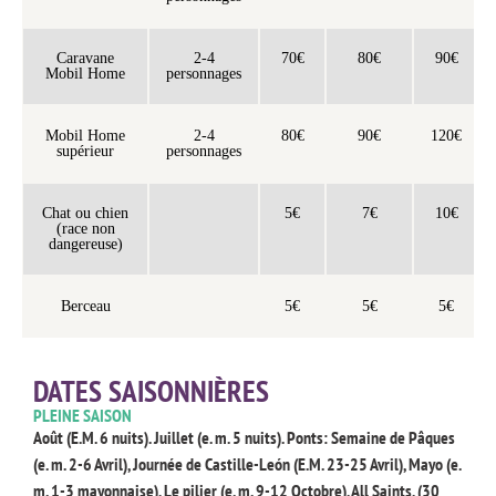
Caravane
2-4
70€
80€
90€
Mobil Home
personnages
Mobil Home
2-4
80€
90€
120€
supérieur
personnages
Chat ou chien
5€
7€
10€
(race non
dangereuse)
Berceau
5€
5€
5€
DATES SAISONNIÈRES
PLEINE SAISON
Août (E.M. 6 nuits). Juillet (e. m. 5 nuits). Ponts: Semaine de Pâques
(e. m. 2-6 Avril), Journée de Castille-León (E.M. 23-25 Avril), Mayo (e.
m. 1-3 mayonnaise), Le pilier (e. m. 9-12 Octobre), All Saints, (30