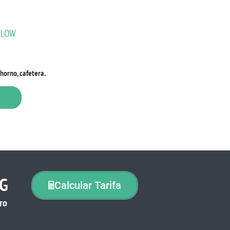
ALOW
horno, cafetera.
NG
Calcular Tarifa
ro