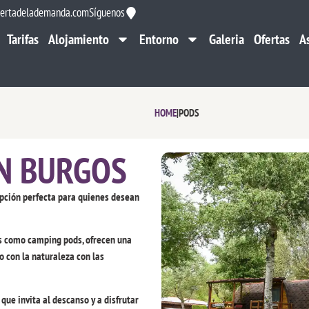
ertadelademanda.com
Síguenos
Tarifas
Alojamiento
Entorno
Galeria
Ofertas
A
Tarifas
Alojamiento
Entorno
Galeria
Ofertas
A
HOME
|
PODS
N BURGOS
opción perfecta para quienes desean
s como camping pods, ofrecen una
o con la naturaleza con las
que invita al descanso y a disfrutar