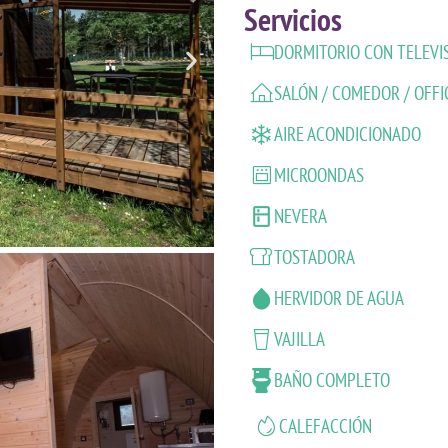
Servicios
DORMITORIO CON TELEVI
SALÓN / COMEDOR / OFFI
AIRE ACONDICIONADO
MICROONDAS
NEVERA
TOSTADORA
HERVIDOR DE AGUA
VAJILLA
BAÑO COMPLETO
CALEFACCIÓN