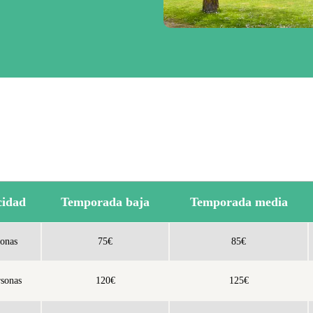
idad
Temporada baja
Temporada media
sonas
75€
85€
rsonas
120€
125€