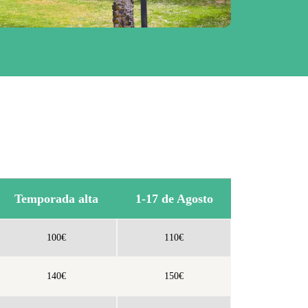
Temporada alta
1-17 de Agosto
100€
110€
140€
150€