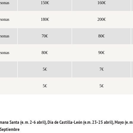
rsonas
150€
160€
rsonas
180€
200€
rsonas
70€
80€
rsonas
80€
90€
5€
7€
5€
5€
mana Santa (e. m. 2-6 abril), Día de Castilla-León (e.m. 23-25 abril), Mayo (e. m.
y Septiembre