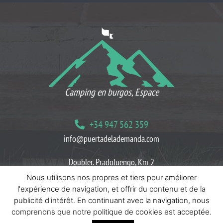
CE QUE NOS CLIENTS PENSENT
Camping en burgos, Espace
+34 947 562 359
info@puertadelademanda.com
Doubler. Pradoluengo, Km 2
09199 Herreros Villasur, Burgos
Nous utilisons nos propres et tiers pour améliorer
l'expérience de navigation, et offrir du contenu et de la
Bloguer
Politiques de cookies
Politiques de confidentialité
publicité d'intérêt. En continuant avec la navigation, nous
comprenons que notre politique de cookies est acceptée.