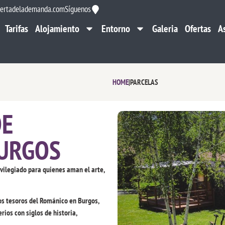
ertadelademanda.com
Síguenos
Tarifas
Alojamiento
Entorno
Galeria
Ofertas
A
Tarifas
Alojamiento
Entorno
Galeria
Ofertas
A
HOME
|
PARCELAS
DE
BURGOS
vilegiado para quienes aman el arte,
os tesoros del Románico en Burgos,
rios con siglos de historia,