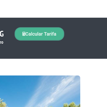
NG
Calcular Tarifa
ro