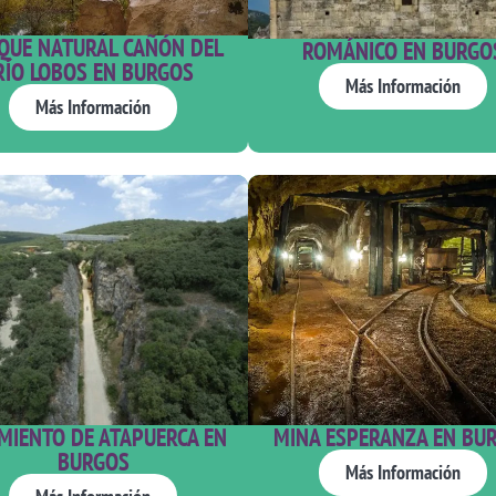
QUE NATURAL CAÑÓN DEL
ROMÁNICO EN BURGO
RÍO LOBOS EN BURGOS
Más Información
Más Información
IMIENTO DE ATAPUERCA EN
MINA ESPERANZA EN BU
BURGOS
Más Información