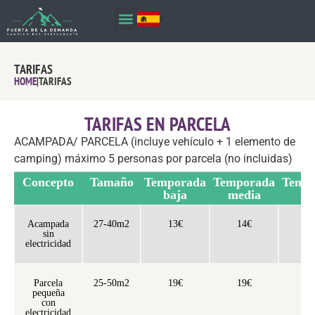
TARIFAS
HOME
|
TARIFAS
TARIFAS EN PARCELA
ACAMPADA/ PARCELA (incluye vehículo + 1 elemento de
camping) máximo 5 personas por parcela (no incluidas)
Concepto
Tamaño
Temporada
Temporada
Temp
baja
media
al
Acampada
27-40m2
13€
14€
1
sin
electricidad
Parcela
25-50m2
19€
19€
2
pequeña
con
electricidad