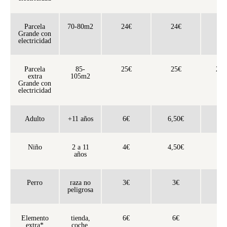
Parcela
70-80m2
24€
24€
2
Grande con
electricidad
Parcela
85-
25€
25€
26,
extra
105m2
Grande con
electricidad
Adulto
+11 años
6€
6,50€
7
Niño
2 a 11
4€
4,50€
5
años
Perro
raza no
3€
3€
5
peligrosa
Elemento
tienda,
6€
6€
6
extra*
coche,