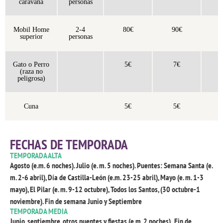
caravana
personas
Mobil Home
2-4
80€
90€
1
superior
personas
Gato o Perro
5€
7€
(raza no
peligrosa)
Cuna
5€
5€
FECHAS DE TEMPORADA
TEMPORADA ALTA
Agosto (e.m. 6 noches). Julio (e. m. 5 noches). Puentes: Semana Santa (e.
m. 2-6 abril), Día de Castilla-León (e.m. 23-25 abril), Mayo (e. m. 1-3
mayo), El Pilar (e. m. 9-12 octubre), Todos los Santos, (30 octubre-1
noviembre). Fin de semana Junio y Septiembre
TEMPORADA MEDIA
Junio, septiembre, otros puentes y fiestas (e.m. 2 noches) . Fin de