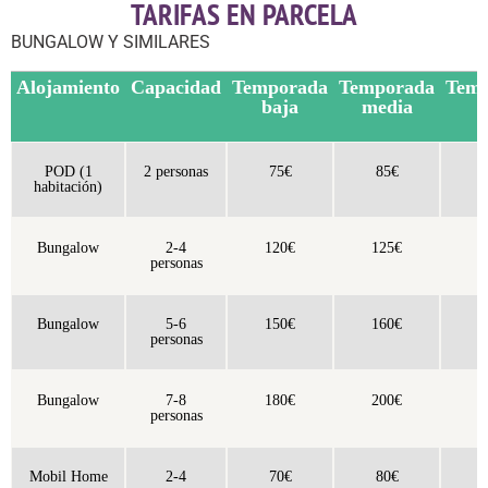
TARIFAS EN PARCELA
BUNGALOW Y SIMILARES
Alojamiento
Capacidad
Temporada
Temporada
Tem
baja
media
a
POD (1
2 personas
75€
85€
1
habitación)
Bungalow
2-4
120€
125€
1
personas
Bungalow
5-6
150€
160€
1
personas
Bungalow
7-8
180€
200€
2
personas
Mobil Home
2-4
70€
80€