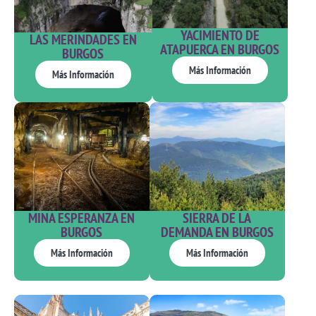
YACIMIENTO DE
LAS MERINDADES EN
ATAPUERCA EN BURGOS
BURGOS
Más Información
Más Información
MINA ESPERANZA EN
SIERRA DE LA
BURGOS
DEMANDA EN BURGOS
Más Información
Más Información