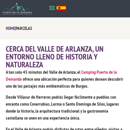
HOME
|
PARCELAS
CERCA DEL VALLE DE ARLANZA, UN
ENTORNO LLENO DE HISTORIA Y
NATURALEZA
A tan solo 45 minutos del Valle de Arlanza, el
Camping Puerta de la
Demanda
ofrece una ubicación perfecta para quienes desean descubrir
uno de los paisajes más emblemáticos de Burgos.
Desde
Villasur de Herreros
podrás llegar fácilmente a pueblos con
encanto como Covarrubias, Lerma o Santo Domingo de Silos, lugares
donde la historia, la arquitectura tradicional y la gastronomía
castellana se unen en una experiencia única.
En el Valle de Arlanza podrás disfrutar de rutas entre viñedos, visitas a