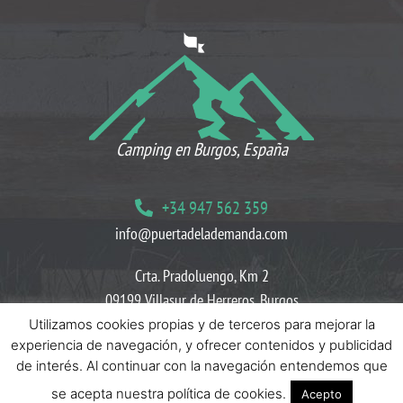
Camping en Burgos, España
+34 947 562 359
info@puertadelademanda.com
Crta. Pradoluengo, Km 2
09199 Villasur de Herreros, Burgos
Utilizamos cookies propias y de terceros para mejorar la
Blog
Políticas de Cookies
Políticas de Privacidad
experiencia de navegación, y ofrecer contenidos y publicidad
de interés. Al continuar con la navegación entendemos que
se acepta nuestra política de cookies.
Acepto