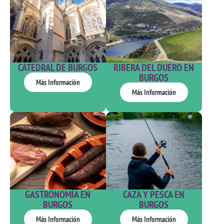
CATEDRAL DE BURGOS
RIBERA DEL DUERO EN
BURGOS
Más Información
Más Información
GASTRONOMÍA EN
CAZA Y PESCA EN
BURGOS
BURGOS
Más Información
Más Información