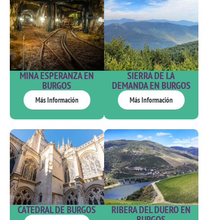
MINA ESPERANZA EN
SIERRA DE LA
BURGOS
DEMANDA EN BURGOS
Más Información
Más Información
CATEDRAL DE BURGOS
RIBERA DEL DUERO EN
BURGOS