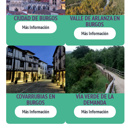
CIUDAD DE BURGOS
VALLE DE ARLANZA EN
BURGOS
Más Información
Más Información
COVARRUBIAS EN
VÍA VERDE DE LA
BURGOS
DEMANDA
Más Información
Más Información