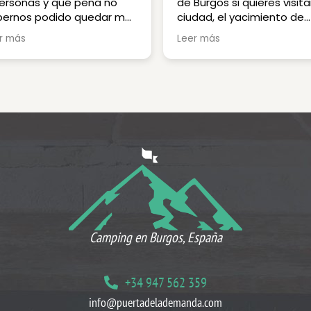
ersonas y qué pena no
de Burgos si quieres visitar
bernos podido quedar más
ciudad, el yacimiento de
mpo. El camping es
Atapuerca o el Paleolitico
r más
Leer más
ueñito y familiar, tranquilo
vivo. El camping está muy
on todo lo necesario. La
limpio y cuidado, los lava
 está impecable y los
impecables, parcelas con
os y vestuarios comunes
sombra y bastante nivela
 amplios y también están
Con piscina, parque, pist
 limpios, solo echamos
pàdel, de futbol y bar
falta secador. Nuestro
restaurante, todo perfec
ngalow para 8 estaba
el personal muy amable y
rfectamente equipado y
agradable. Muy
 muy espacioso en las
recomendable, volverem
nas comunes. Camas
😍
odas, vajilla nueva y
pleta, cocina de gas facil
utilizar, nevera grande y
Camping en Burgos, España
pia, baño con ducha
ande, mesa para comer
rme... Había espacio para
+34 947 562 359
rcar un coche al lado del
info@puertadelademanda.com
ngalow y estacionamiento