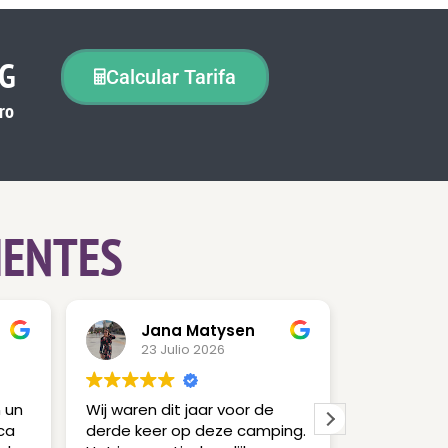
NG
Calcular Tarifa
ro
IENTES
Jana Matysen
Mai
23 Julio 2026
17 J
n un
Wij waren dit jaar voor de
Lo mejor de
ca
derde keer op deze camping.
La familia 