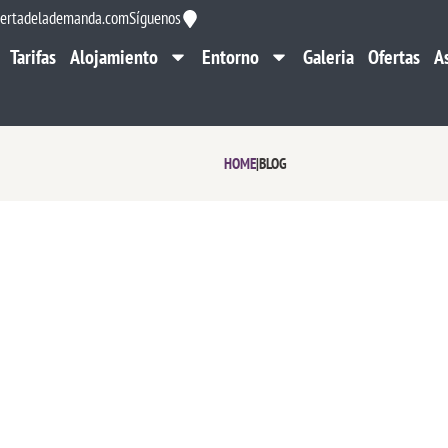
ertadelademanda.com
Síguenos
Tarifas
Alojamiento
Entorno
Galeria
Ofertas
A
Tarifas
Alojamiento
Entorno
Galeria
Ofertas
A
HOME
|
BLOG