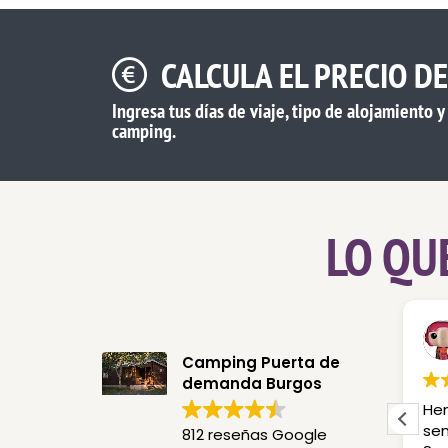
CALCULA EL PRECIO D
Ingresa tus días de viaje, tipo de alojamiento 
camping.
LO QU
Alejandra Otaola Gallardo
Debora Mussi
26
30 Julio 2026
Camping Puerta de
demanda Burgos
alidad por
Bellissima vacanza. Situata
Hem
chica de la
nella natura e nella
se
812 reseñas Google