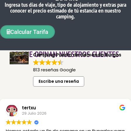
Ingresa tus días de viaje, tipo de alojamiento y extras para
conocer el precio estimado de tú estancia en nuestro
camping.
Calcular Tarifa
LO QUE OPINAN NUESTROS CLIENTES
Camping Puerta de demanda Burgos
813 reseñas Google
Escribe una reseña
tertxu
29 Julio 2026
Hemos estado un fin de semana en un Bungalow para