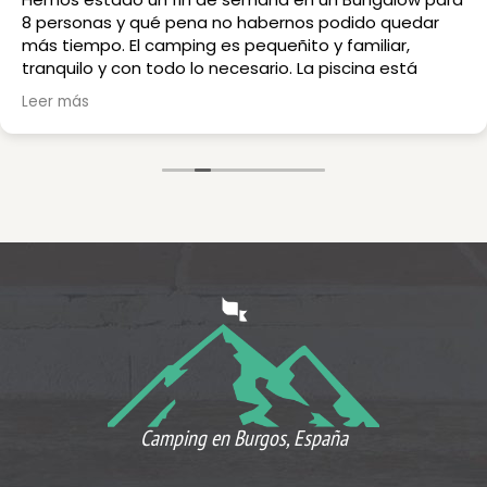
8 personas y qué pena no habernos podido quedar
más tiempo. El camping es pequeñito y familiar,
tranquilo y con todo lo necesario. La piscina está
impecable y los baños y vestuarios comunes son
Leer más
amplios y también están muy limpios, solo echamos
en falta secador. Nuestro bungalow para 8 estaba
perfectamente equipado y era muy espacioso en las
zonas comunes. Camas cómodas, vajilla nueva y
completa, cocina de gas facil de utilizar, nevera
grande y limpia, baño con ducha grande, mesa para
comer enorme... Había espacio para aparcar un coche
al lado del bungalow y estacionamiento gratuito en la
entrada del parking, muy cerca. Comimos en el
restaurante de raciones y estaba todo muy rico, los
torreznos de soria, las croquetas de jamón y la cecina
(ñam) merecen mención aparte. TODO el personal
increíble, desde quien nos atendió las reservas en
primer lugar y que gestionó de manera impecable
algún problemilla inicial, pasando por la socorrista, los
Camping en Burgos, España
camareros del restaurante, todos, profesionales y
amables. La única pega, la falta de cobertura y el wifi